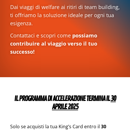
Dai viaggi di welfare ai ritiri di team building,
ti offriamo la soluzione ideale per ogni tua
esigenza.
Contattaci e scopri come
possiamo
contribuire al viaggio verso il tuo
successo!
IL PROGRAMMA DI ACCELERAZIONE TERMINA IL
30
APRILE 2025
Solo se acquisti la tua King’s Card entro il
30