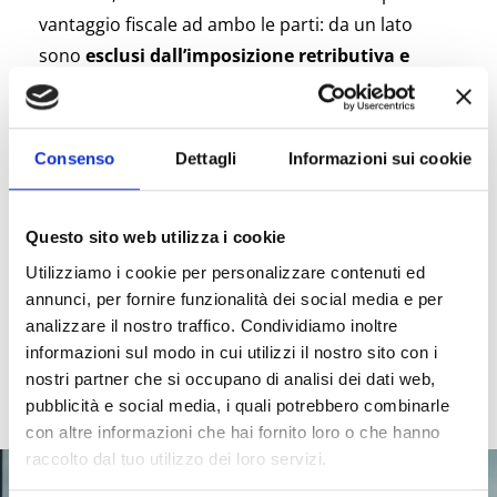
vantaggio fiscale ad ambo le parti: da un lato
sono
esclusi dall’imposizione retributiva e
contributiva
per il loro intero valore, dall’altro,
come indicato dal art. 95, comma 1, TUIR, sono
un
costo interamente deducibile per l’Impresa
Consenso
Dettagli
Informazioni sui cookie
in quanto spesa sostenuta in denaro o in natura
per il lavoro dipendente.
Questo sito web utilizza i cookie
Openmind Travel può creare una gamma di
Utilizziamo i cookie per personalizzare contenuti ed
viaggi calibrati sulle esigenze specifiche dei
annunci, per fornire funzionalità dei social media e per
collaboratori
assicurando esperienze
analizzare il nostro traffico. Condividiamo inoltre
desiderabili, stimolanti e arricchenti.
informazioni sul modo in cui utilizzi il nostro sito con i
nostri partner che si occupano di analisi dei dati web,
pubblicità e social media, i quali potrebbero combinarle
con altre informazioni che hai fornito loro o che hanno
raccolto dal tuo utilizzo dei loro servizi.